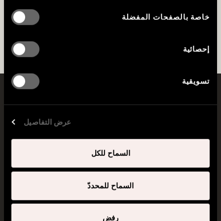
خاصة بالصفحات المفضلة
إحصائية
تسويقية
عرض التفاصيل
السماح للكل
السماح للمحددّ
لندن RAFFLES
المباني السكنية
الشراب وتناول
الصحة العامة
رفض
الطعام