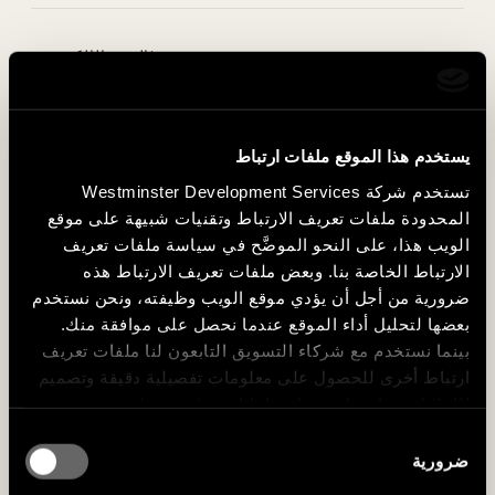
الآنسة/
غير ذلك
أفضِّل عدم الإفصاح
* هذه الحقول مطلوبة.
يستخدم هذا الموقع ملفات ارتباط
.
تستخدم شركة Westminster Development Services
المحدودة ملفات تعريف الارتباط وتقنيات شبيهة على موقع
الويب هذا، على النحو الموضَّح في سياسة ملفات تعريف
الارتباط الخاصة بنا. وبعض ملفات تعريف الارتباط هذه
ضرورية من أجل أن يؤدي موقع الويب وظيفته، ونحن نستخدم
بعضها لتحليل أداء الموقع عندما نحصل على موافقة منك.
بينما نستخدم مع شركاء التسويق التابعون لنا ملفات تعريف
ارتباط أخرى للحصول على معلومات تفصيلية دقيقة وتصميم
الإعلانات بما يتماشى واهتماماتك – ولن نستطيع تعيين هذه
الاهتمامات من دون موافقتك. يمكنك قبول جميع ملفات
اختيار
تعريف الارتباط غير الضرورية أو رفضها، أو تعيين تفضيلاتك
ضرورية
الموافقة
الخاصة، باستخدام الأزرار الواردة أدناه.