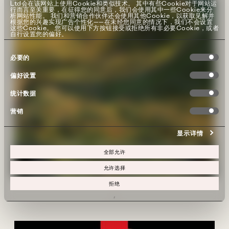
Ltd会在该网站上使用Cookie和类似技术。 其中有些Cookie对于网站运
行而言至关重要，在征得您的同意后，我们会使用其中一些Cookie来分
析网站性能。 我们和营销合作伙伴还会使用其他Cookie，以获取见解并
根据您的兴趣实现广告个性化——在未经您同意的情况下，我们不会设置
这些Cookie。 您可以使用下方按钮接受或拒绝所有非必要Cookie，或者
自行设置您的偏好。
同
必要的
意
选
偏好设置
择
统计数据
营销
显示详情
全部允许
允许选择
拒绝
,