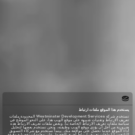
يستخدم هذا الموقع ملفات ارتباط
تستخدم شركة Westminster Development Services المحدودة ملفات
تعريف الارتباط وتقنيات شبيهة على موقع الويب هذا، على النحو الموضَّح في
سياسة ملفات تعريف الارتباط الخاصة بنا. وبعض ملفات تعريف الارتباط هذه
ضرورية من أجل أن يؤدي موقع الويب وظيفته، ونحن نستخدم بعضها لتحليل
أداء الموقع عندما نحصل على موافقة منك. بينما نستخدم مع شركاء التسويق
التابعون لنا ملفات تعريف ارتباط أخرى للحصول على معلومات تفصيلية دقيقة