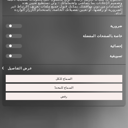
موطن الأساطير
وتصميم الإعلانات بما يتماشى واهتماماتك – ولن نستطيع تعيين هذه
الاهتمامات من دون موافقتك. يمكنك قبول جميع ملفات تعريف الارتباط غير
الضرورية أو رفضها، أو تعيين تفضيلاتك الخاصة، باستخدام الأزرار الواردة
أدناه.
اختيار
ضرورية
الموافقة
خاصة بالصفحات المفضلة
إحصائية
تسويقية
عرض التفاصيل
السماح للكل
السماح للمحددّ
رفض